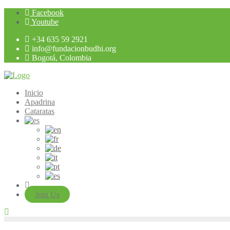
Saltar
Facebook
al
Youtube
contenido
+34 635 59 2921
info@fundacionbudhi.org
Bogotá, Colombia
Inicio
Apadrina
Cataratas
Join Us